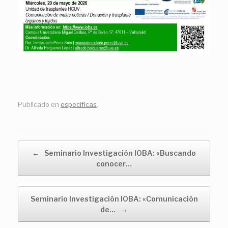
Publicado en
especificas
.
Navegador de artículos
←
Seminario Investigación IOBA: «Buscando
conocer…
Seminario Investigación IOBA: «Comunicación
de…
→