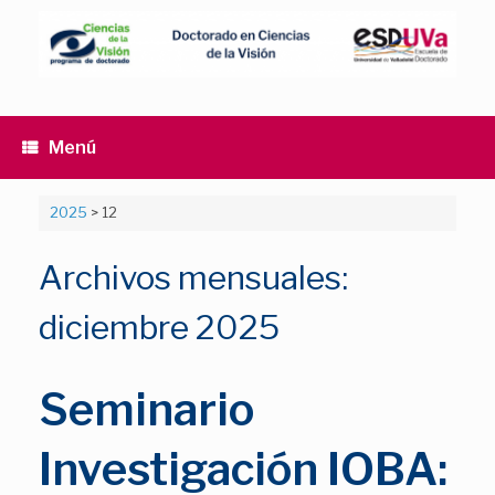
Saltar
al
contenido
Menú
2025
>
12
Archivos mensuales:
diciembre 2025
Seminario
Investigación IOBA: