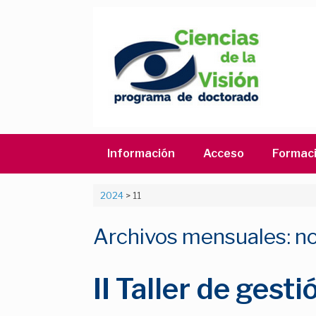
Saltar
al
contenido
Información
Acceso
Formac
2024
>
11
Archivos mensuales:
n
II Taller de ges