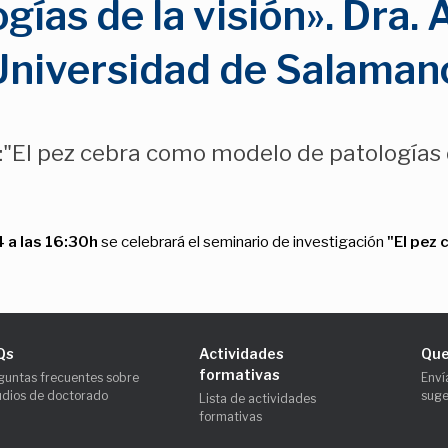
gías de la visión». Dra
Universidad de Salaman
"El pez cebra como modelo de patologías d
 a las 16:30h
se celebrará el seminario de investigación
"El pez
Qs
Actividades
Que
formativas
guntas frecuentes sobre
Enví
udios de doctorado
suge
Lista de actividades
formativas