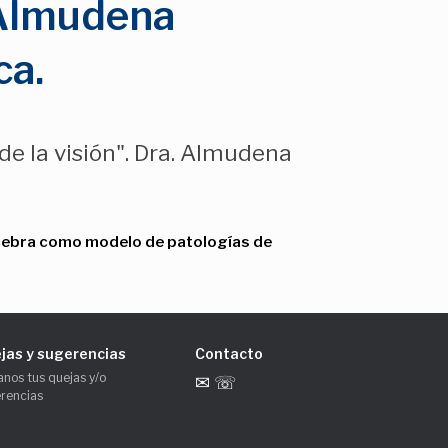
. Almudena
ca.
e la visión". Dra. Almudena
 cebra como modelo de patologías de
jas y sugerencias
Contacto
anos tus quejas y/o
✉ ☏
rencias