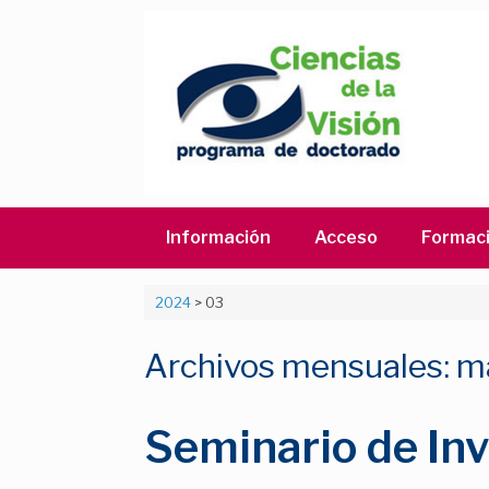
Saltar
al
contenido
Información
Acceso
Formac
2024
>
03
Archivos mensuales:
m
Seminario de Inv