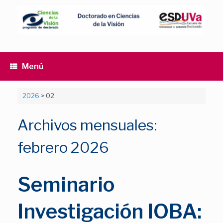
Saltar
al
contenido
Menú
2026
>
02
Archivos mensuales:
febrero 2026
Seminario
Investigación IOBA: