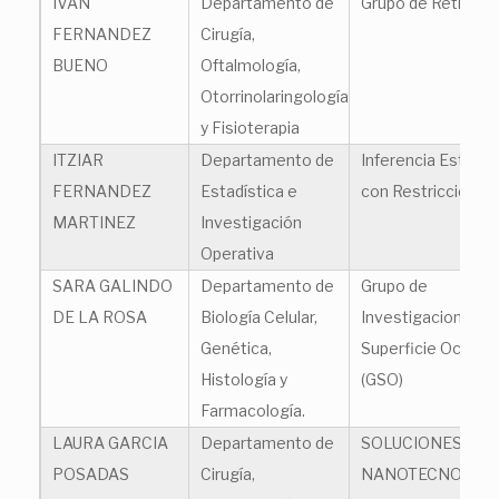
IVAN
Departamento de
Grupo de Retina
FERNANDEZ
Cirugía,
BUENO
Oftalmología,
Otorrinolaringología
y Fisioterapia
ITZIAR
Departamento de
Inferencia Estadís
FERNANDEZ
Estadística e
con Restricciones
MARTINEZ
Investigación
Operativa
SARA GALINDO
Departamento de
Grupo de
DE LA ROSA
Biología Celular,
Investigacion en
Genética,
Superficie Ocular
Histología y
(GSO)
Farmacología.
LAURA GARCIA
Departamento de
SOLUCIONES
POSADAS
Cirugía,
NANOTECNOLÓG