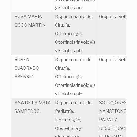
y Fisioterapia
ROSA MARIA
Departamento de
Grupo de Retina
COCO MARTIN
Cirugía,
Oftalmología,
Otorrinolaringología
y Fisioterapia
RUBEN
Departamento de
Grupo de Retina
CUADRADO
Cirugía,
ASENSIO
Oftalmología,
Otorrinolaringología
y Fisioterapia
ANA DE LA MATA
Departamento de
SOLUCIONES
SAMPEDRO
Pediatría,
NANOTECNOLÓG
Inmunología,
PARA LA
Obstetricia y
RECUPERACIÓN
Ginecología,
FUNCIONAL OCU