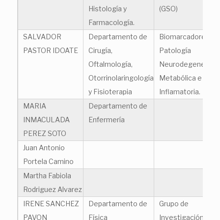
Histología y
(GSO)
Farmacología.
SALVADOR
Departamento de
Biomarcadores en
PASTOR IDOATE
Cirugía,
Patología
Oftalmología,
Neurodegenerativ
Otorrinolaringología
Metabólica e
y Fisioterapia
Inflamatoria.
MARIA
Departamento de
INMACULADA
Enfermería
PEREZ SOTO
Juan Antonio
Portela Camino
Martha Fabiola
Rodriguez Alvarez
IRENE SANCHEZ
Departamento de
Grupo de
PAVON
Física
Investigación en