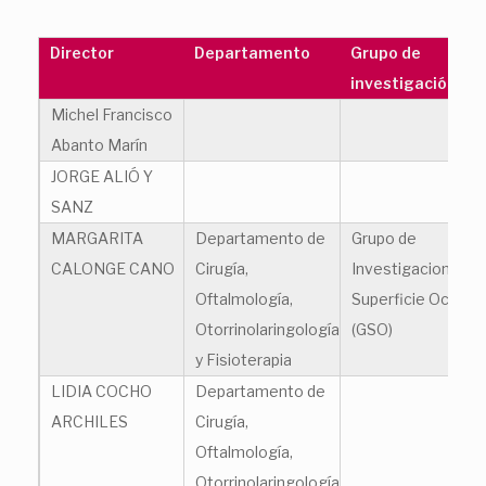
Director
Departamento
Grupo de
investigación
Michel Francisco
Abanto Marín
JORGE ALIÓ Y
SANZ
MARGARITA
Departamento de
Grupo de
CALONGE CANO
Cirugía,
Investigacion en
Oftalmología,
Superficie Ocular
Otorrinolaringología
(GSO)
y Fisioterapia
LIDIA COCHO
Departamento de
ARCHILES
Cirugía,
Oftalmología,
Otorrinolaringología