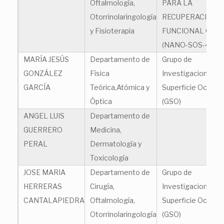
Oftalmología,
PARA LA
Otorrinolaringología
RECUPERACIÓN
y Fisioterapia
FUNCIONAL OCU
(NANO-SOS-4EYE
MARÍA JESÚS
Departamento de
Grupo de
GONZÁLEZ
Física
Investigacion en
GARCÍA
Teórica,Atómica y
Superficie Ocular
Óptica
(GSO)
ANGEL LUIS
Departamento de
GUERRERO
Medicina,
PERAL
Dermatología y
Toxicología
JOSE MARIA
Departamento de
Grupo de
HERRERAS
Cirugía,
Investigacion en
CANTALAPIEDRA
Oftalmología,
Superficie Ocular
Otorrinolaringología
(GSO)