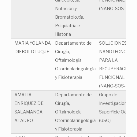
Nutrición y
(NANO-SOS-4EYE
Bromatología,
Psiquiatría e
Historia
MARIA YOLANDA
Departamento de
SOLUCIONES
DIEBOLD LUQUE
Cirugía,
NANOTECNOLÓG
Oftalmología,
PARA LA
Otorrinolaringología
RECUPERACIÓN
y Fisioterapia
FUNCIONAL OCU
(NANO-SOS-4EYE
AMALIA
Departamento de
Grupo de
ENRIQUEZ DE
Cirugía,
Investigacion en
SALAMANCA
Oftalmología,
Superficie Ocular
ALADRO
Otorrinolaringología
(GSO)
y Fisioterapia