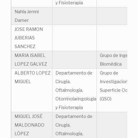
y Fisioterapia
Nahla Jemni
Damer
JOSE RAMON
JUBERIAS
SANCHEZ
MARIA ISABEL
Grupo de Ingenierí
LOPEZ GALVEZ
Biomédica
ALBERTO LOPEZ
Departamento de
Grupo de
MIGUEL
Cirugía,
Investigacion en
Oftalmología,
Superficie Ocular
Otorrinolaringología
(GSO)
y Fisioterapia
MIGUEL JOSÉ
Departamento de
MALDONADO
Cirugía,
LÓPEZ
Oftalmología,