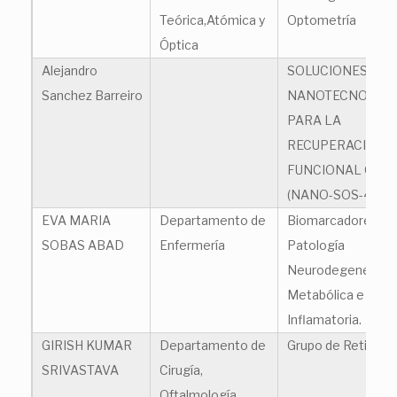
Teórica,Atómica y
Optometría
Óptica
Alejandro
SOLUCIONES
Sanchez Barreiro
NANOTECNOLÓG
PARA LA
RECUPERACIÓN
FUNCIONAL OCU
(NANO-SOS-4EYE
EVA MARIA
Departamento de
Biomarcadores en
SOBAS ABAD
Enfermería
Patología
Neurodegenerativ
Metabólica e
Inflamatoria.
GIRISH KUMAR
Departamento de
Grupo de Retina
SRIVASTAVA
Cirugía,
Oftalmología,