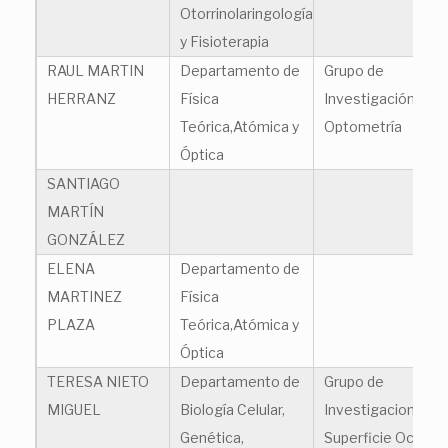
Otorrinolaringología
y Fisioterapia
RAUL MARTIN
Departamento de
Grupo de
HERRANZ
Física
Investigación en
Teórica,Atómica y
Optometría
Óptica
SANTIAGO
MARTÍN
GONZÁLEZ
ELENA
Departamento de
MARTINEZ
Física
PLAZA
Teórica,Atómica y
Óptica
TERESA NIETO
Departamento de
Grupo de
MIGUEL
Biología Celular,
Investigacion en
Genética,
Superficie Ocular