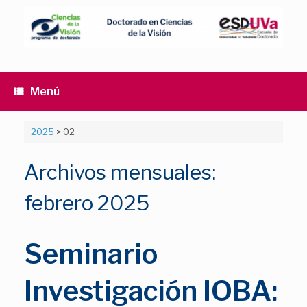
Saltar
al
contenido
Menú
2025
>
02
Archivos mensuales:
febrero 2025
Seminario
Investigación IOBA: