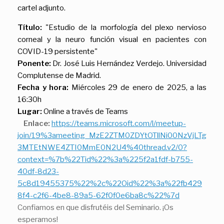
cartel adjunto.
Título:
"Estudio de la morfología del plexo nervioso
corneal y la neuro función visual en pacientes con
COVID-19 persistente"
Ponente:
Dr. José Luis Hernández Verdejo. Universidad
Complutense de Madrid.
Fecha y hora:
Miércoles 29 de enero de 2025, a las
16:30h
Lugar:
Online a través de Teams
Enlace:
https://teams.microsoft.com/l/meetup-
join/19%3ameeting_MzE2ZTM0ZDYtOTllNi00NzVjLTg
3MTEtNWE4ZTI0MmE0N2U4%40thread.v2/0?
context=%7b%22Tid%22%3a%225f2a1fdf-b755-
40df-8d23-
5c8d19455375%22%2c%22Oid%22%3a%22fb429
8f4-c2f6-4be8-89a5-62f0f0e6ba8c%22%7d
Confiamos en que disfrutéis del Seminario. ¡Os
esperamos!