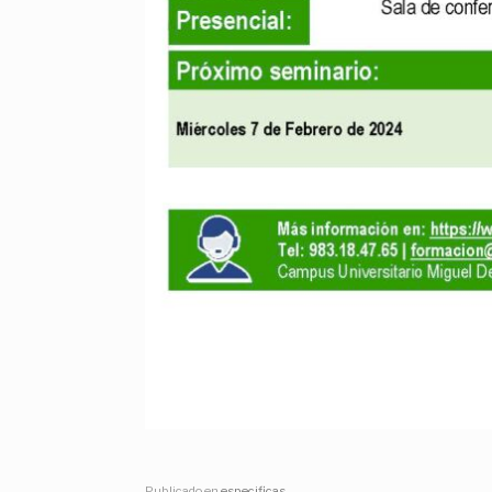
Publicado en
especificas
.