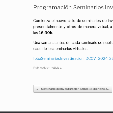
Programación Seminarios Inv
Comienza el nuevo ciclo de seminarios de in
presencialmente y otros de manera virtual, 
las
16:30h
.
Una semana antes de cada seminario se publica
caso de los seminarios virtuales.
IobaSeminariosInvestigacion_DCCV_2024-2
Publicado en
noticias
.
Navegador de artículos
←
Seminario de Investigación IOBA: «»Experiencia…