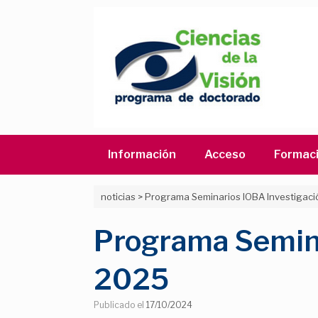
Saltar
al
contenido
Información
Acceso
Formac
noticias
>
Programa Seminarios IOBA Investigac
Programa Semina
2025
Publicado el
17/10/2024